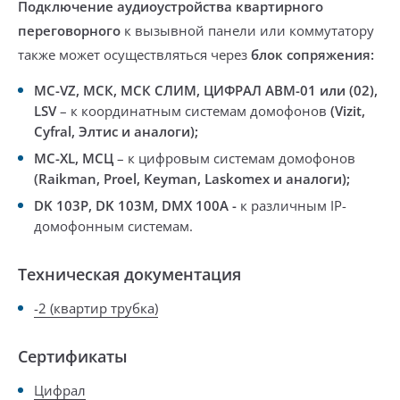
Подключе
ние аудиоустройства квартирного
переговорного
к вызывной панели или коммутатору
также может осуществляться через
блок сопряжения:
MC-VZ, МСК,
МСК СЛИМ, ЦИФРАЛ АВМ-01
или (02),
LSV
– к координатным системам домофонов
(Vizit,
Cyfral, Элтис и аналоги);
MC-XL, МСЦ
– к цифровым системам домофонов
(Raikman, Proel, Keyman, Laskomex и аналоги);
DK 103P, DK 103M, DMX 100A -
к различным IP-
домофонным системам.
Техническая документация
-2 (квартир трубка)
Сертификаты
Цифрал