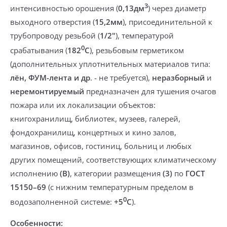
3
интенсивностью орошения (
0,13дм
) через
диаметр
выходного отверстия
(
15,2мм
), присоединительной к
трубопроводу
резьбой
(
1/2"
), температурой
0
срабатывания (
182
С
),
резьбовым герметиком
(дополнительных уплотнительных материалов типа:
лён, ФУМ-лента и др
. -
не требуется
),
неразборный
и
неремонтируемый
предназначен
для тушения очагов
пожара или их локализации
объектов:
книгохранилищ, библиотек, музеев, галерей,
фондохранилищ, концертных и кино залов,
магазинов, офисов, гостиниц, больниц и любых
других помещений
, соответствующих климатическому
исполнению
(В)
, категории размещения
(3)
по
ГОСТ
15150–69
(
с нижним температурным пределом
в
0
водозаполненной системе
:
+5
С
).
Особенности: