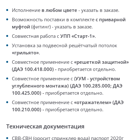
Исполнение
в любом цвете
-
указать в заказе.
Возможность поставки в комплекте
с приварной
муфтой
(фитинг) -
указать в заказе
.
Совместная работа с
УПП «Старт-1»
.
Установка за подвесной решётчатый потолок
«грильято»
.
Совместное применение с
«решеткой защитной»
(ДАЭ 100.418.000)
-
приобретается отдельно
.
Совместное применение с (
УУМ -
устройством
углубленного монтажа)
(
ДАЭ 100.285.000;
ДАЭ
100.425.000)
-
приобретается отдельно
.
Совместное применение с
«отражателем» (ДАЭ
100.210.000)
-
приобретается отдельно
.
Техническая документация
СВВ-СВН (оросит спринклер вода) паспорт 2020г