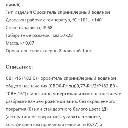
приоб)
Тип изделия
Ороситель спринклерный водяной
Диапазон рабочих температур, °С
+101...+140
Степень защиты, IP
68
Габаритные размеры, мм
57х28
Масса, кг
0,07
Ороситель спринклерный водяной
1 шт
Описание:
СВН-15 (182 С)
-
ороситель
спринклерный
водяной
общего назначения
(
CBO0-PНо(д)0,77-R1/2/P182.B3 -
"CBН 15"
) с монтажным
вертикальным
положением и
разбрызгиванием
розеткой вниз
,
без окрашенного
покрытия
(0)
или
стандартного
белого
цвета
(Д)
(
декоративное покрытие
) -
указать в заказе
,
коэффициентом производительности (
0,77
) и