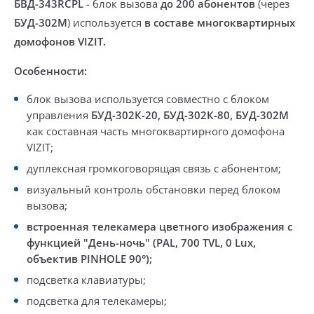
БВД-343RCPL
- блок вызова
до 200 абонентов
(через
БУД-302М
) используется
в составе многоквартирных
домофонов VIZIT.
Особенности:
блок вызова используется совместно с блоком
управления
БУД-302К-20,
БУД-302К-80
,
БУД-302М
как составная часть многоквартирного домофона
VIZIT;
дуплексная громкоговорящая связь с абонентом;
визуальный контроль обстановки перед блоком
вызова;
встроенная телекамера цветного изображения
с
функцией "День-ночь"
(PAL,
700 TVL,
0 Lux,
объектив PINHOLE 90°)
;
подсветка клавиатуры;
подсветка для телекамеры;