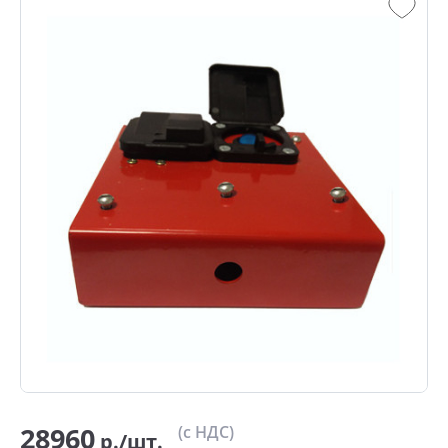
28960
(с НДС)
р./шт.