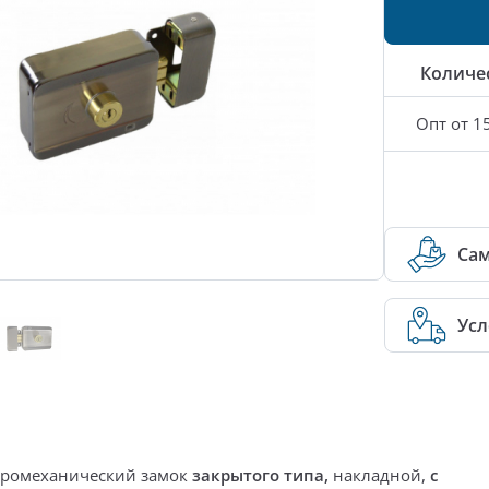
Количе
Опт от 1
Са
Усл
тромеханический замок
закрытого типа,
накладной,
с