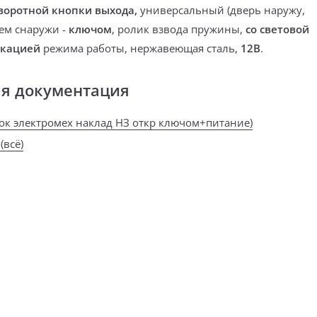
воротной кнопки выхода,
универсальный
(дверь наружу,
ем снаружи -
ключом
, ролик взвода пружины,
со световой
икацией
режима работы, нержавеющая сталь,
12В
.
ая документация
мок электромех наклад НЗ откр ключом+питание)
(всё)