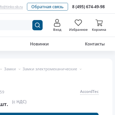
Обратная связь
8 (495) 674-49-98
nfo@tinko-sb.ru
Вход
Избранное
Корзина
3 393
р./шт.
Новинки
Контакты
Замки
Замки электромеханические
AccordTec
59
(с НДС)
шт.