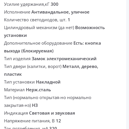
Усилие удержания,кГ
300
Исполнение
Антивандальное, уличное
Количество светодиодов, шт.
1
Цилиндровый механизм (да нет)
Возможность
установки
Дополнительное оборудование
Есть: кнопка
выхода (блокируемая)
Тип изделия
Замок электромеханический
Тип двери (калитки, ворот)
Металл, дерево,
пластик
Тип установки
Накладной
Материал
Нерж.сталь
Тип (нормально открытая-но нормально
закрытая-нз)
НЗ
Индикация
Световая и звуковая
Напряжение питания, В
12
Ток потребления. мА
320