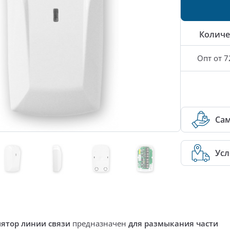
Количе
Опт от 7
Са
Усл
лятор линии связи
предназначен
для размыкания части