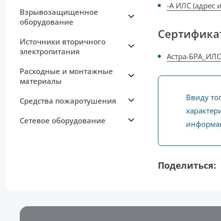
-А ИЛС (адрес 
Взрывозащищенное
оборудование
Сертифика
Источники вторичного
электропитания
Астра-БРА_ИЛ
Расходные и монтажные
материалы
Ввиду то
Средства пожаротушения
характери
Сетевое оборудование
информац
Поделиться: