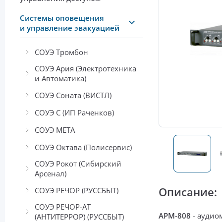
Системы оповещения
и управление эвакуацией
СОУЭ Тромбон
СОУЭ Ария (Электротехника
и Автоматика)
СОУЭ Соната (ВИСТЛ)
СОУЭ С (ИП Раченков)
СОУЭ МЕТА
СОУЭ Октава (Полисервис)
СОУЭ Рокот (Сибирский
Арсенал)
Описание:
СОУЭ РЕЧОР (РУССБЫТ)
СОУЭ РЕЧОР-АТ
APM-808
-
аудио
(АНТИТЕРРОР) (РУССБЫТ)