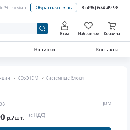
Обратная связь
8 (495) 674-49-98
nfo@tinko-sb.ru
Вход
Избранное
Корзина
69 018.90
р./шт.
Новинки
Контакты
ляции
СОУЭ JDM
Системные блоки
JDM
38
90
(с НДС)
р./шт.