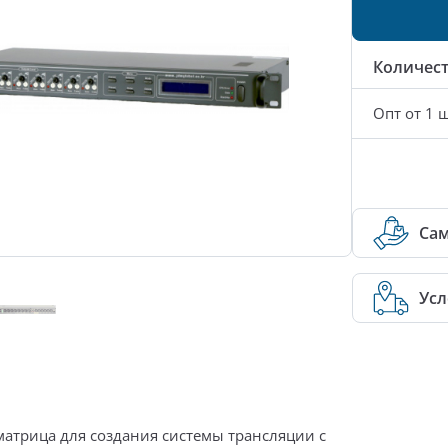
Количес
Опт от 1 ш
Са
Усл
матрица
для создания системы трансляции с