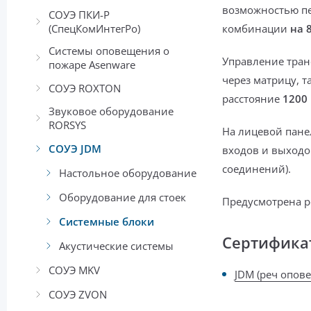
возможностью пе
СОУЭ ПКИ-Р
(СпецКомИнтегРо)
комбинации
на 
Системы оповещения о
Управление тран
пожаре Asenware
через матрицу
, т
СОУЭ ROXTON
расстояние
1200
Звуковое оборудование
RORSYS
На лицевой пане
СОУЭ JDM
входов и выходо
соединений).
Настольное оборудование
Оборудование для стоек
Предусмотрена
р
Системные блоки
Сертифика
Акустические системы
СОУЭ MKV
JDM (реч опов
СОУЭ ZVON