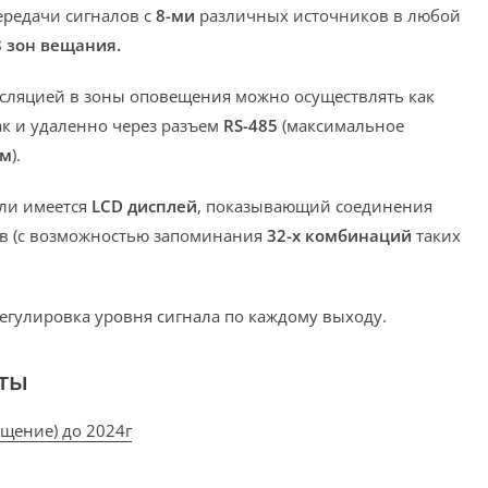
редачи сигналов с
8-ми
различных источников в любой
8 зон вещания.
сляцией в зоны оповещения можно осуществлять как
ак и
удаленно
через разъем
RS-485
(максимальное
 м
).
ли имеется
LCD дисплей
, показывающий соединения
в (с возможностью запоминания
32-х комбинаций
таких
егулировка уровня сигнала по каждому выходу
.
ты
ещение) до 2024г