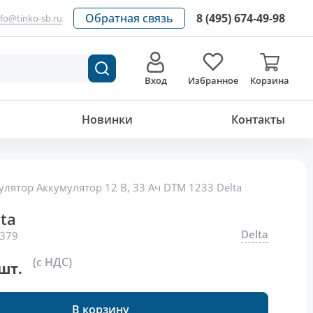
Обратная связь
8 (495) 674-49-98
nfo@tinko-sb.ru
Вход
Избранное
Корзина
9 191
р./шт.
Новинки
Контакты
улятор Аккумулятор 12 В, 33 Ач DTM 1233 Delta
ta
Delta
379
(с НДС)
шт.
В корзину