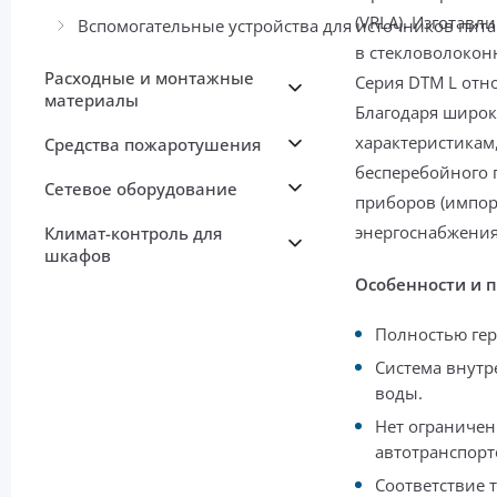
(VRLA). Изготав
Вспомогательные устройства для источников пит
в стекловолоконн
Расходные и монтажные
Серия DTM L отно
материалы
Благодаря широк
характеристикам
Средства пожаротушения
бесперебойного 
Сетевое оборудование
приборов (импор
энергоснабжения
Климат-контроль для
шкафов
Особенности и 
Полностью гер
Система внутр
воды.
Нет ограниче
автотранспорт
Соответствие 