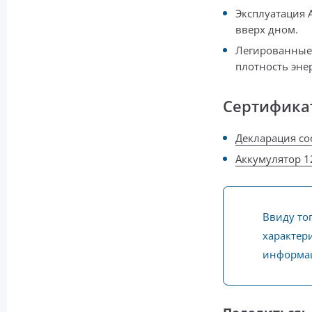
Эксплуатация 
вверх дном.
Легированные
плотность эне
Сертифика
Декларация соо
Аккумулятор 12
Ввиду то
характери
информац