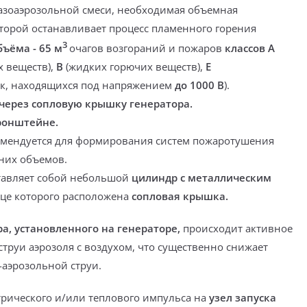
азоаэрозольной смеси, необходимая объемная
торой останавливает процесс пламенного горения
3
ъёма - 65 м
очагов возгораний и пожаров
классов
А
х веществ),
В
(жидких горючих веществ),
Е
ок, находящихся под напряжением
до 1000 В
).
через сопловую крышку генератора.
ронштейне.
омендуется для формирования систем пожаротушения
них объемов.
тавляет собой небольшой
цилиндр с металлическим
це которого расположена
сопловая крышка.
а, установленного на генераторе,
происходит активное
труи аэрозоля с воздухом, что существенно снижает
-аэрозольной струи.
трического и/или теплового импульса на
узел запуска