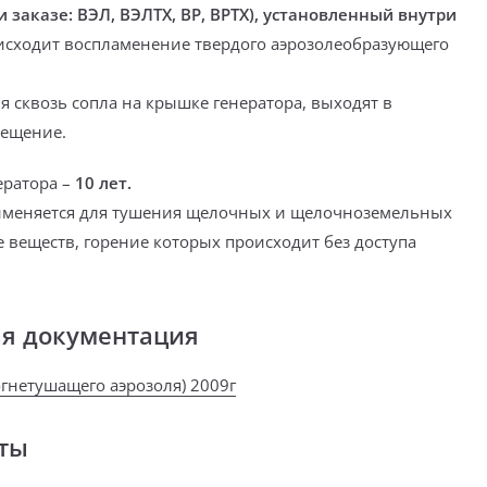
и заказе:
ВЭЛ, ВЭЛТХ, ВР, ВРТХ), установленный внутри
сходит воспламенение твердого аэрозолеобразующего
я сквозь сопла на крышке генератора, выходят в
ещение.
ератора –
10 лет.
именяется для тушения щелочных и щелочноземельных
е веществ, горение которых происходит без доступа
ая документация
огнетушащего аэрозоля) 2009г
ты