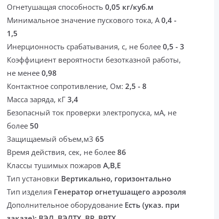
Огнетушащая способность
0,05 кг/куб.м
Минимальное значение пускового тока, А
0,4 -
1,5
Инерционность срабатывания, с, не более
0,5 - 3
Коэффициент вероятности безотказной работы,
не менее
0,98
Контактное сопротивление, Ом:
2,5 - 8
Масса заряда, кГ
3,4
Безопасный ток проверки электропуска, мА, не
более
50
Защищаемый объем,м3
65
Время действия, сек, не более
86
Классы тушимых пожаров
A,B,E
Тип установки
Вертикально, горизонтально
Тип изделия
Генератор огнетушащего аэрозоля
Дополнительное оборудование
Есть (указ. при
заказе): ВЭЛ, ВЭЛТХ, ВР, ВРТХ