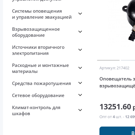
Системы оповещения
и управление эвакуацией
Взрывозащищенное
оборудование
Источники вторичного
электропитания
Расходные и монтажные
Артикул: 217402
материалы
Оповещатель 
Средства пожаротушения
взрывозащищё
Сетевое оборудование
13251.60
р
Климат-контроль для
шкафов
Опт от
4
шт. -
12 69
В