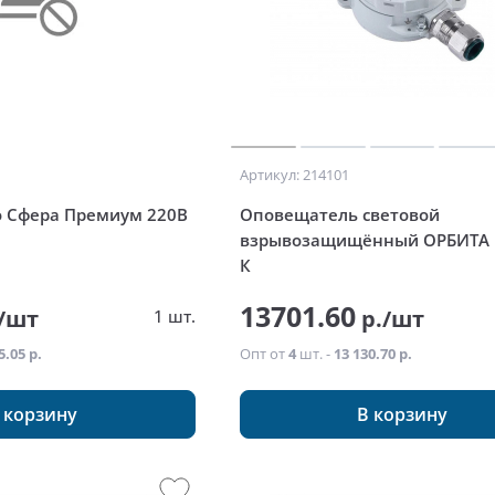
Артикул: 214101
о Сфера Премиум 220В
Оповещатель световой
взрывозащищённый ОРБИТА 
К
13701.60
/шт
р./шт
1 шт.
5.05 р.
Опт от
4
шт. -
13 130.70 р.
 корзину
В корзину