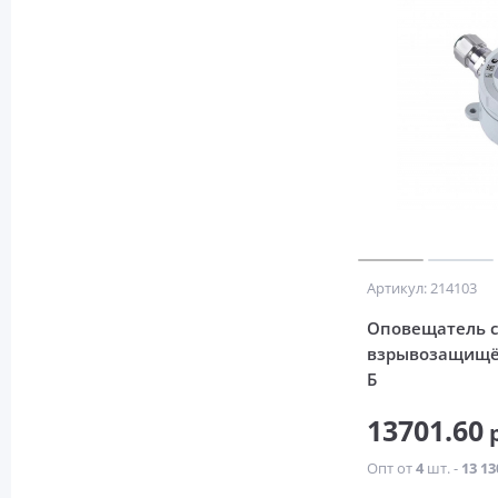
Артикул: 214103
Оповещатель с
взрывозащищё
Б
13701.60
р
Опт от
4
шт. -
13 13