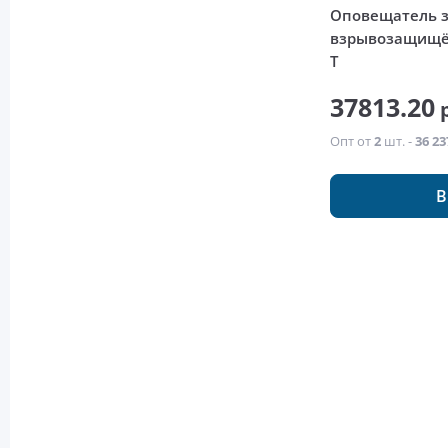
Оповещатель 
взрывозащищё
Т
37813.20
р
Опт от
2
шт. -
36 23
В