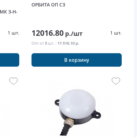
ОРБИТА ОП СЗ
МК З-Н-
12016.80
р./шт
1 шт.
1 шт.
Опт от
5
шт. -
11 516.10 р.
В корзину