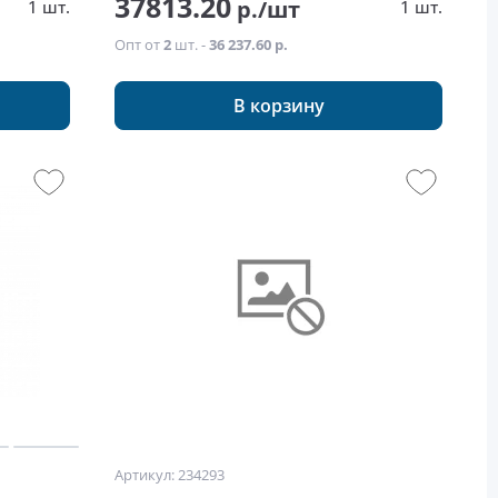
37813.20
р./шт
1 шт.
1 шт.
Опт от
2
шт. -
36 237.60 р.
В корзину
Артикул: 234293