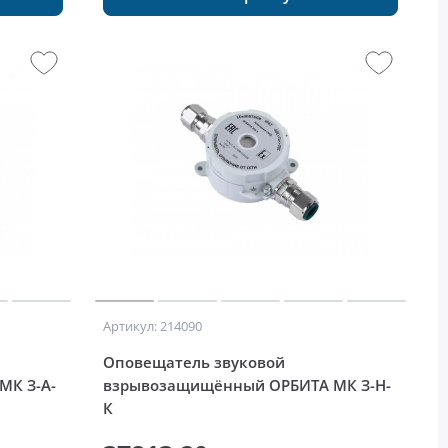
Артикул: 214090
Оповещатель звуковой
МК З-А-
взрывозащищённый ОРБИТА МК З-Н-
К