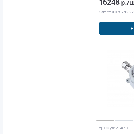
16248
р./
Опт от
4
шт. -
15 57
В
Артикул: 214091