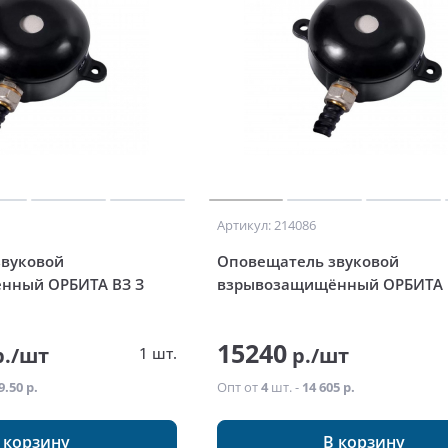
Артикул: 214086
звуковой
Оповещатель звуковой
нный ОРБИТА ВЗ З
взрывозащищённый ОРБИТА В
15240
./шт
р./шт
1 шт.
9.50 р.
Опт от
4
шт. -
14 605 р.
 корзину
В корзину