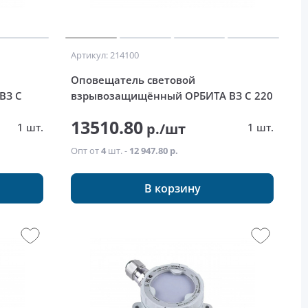
Артикул: 214100
Оповещатель световой
ВЗ С
взрывозащищённый ОРБИТА ВЗ С 220
13510.80
р./шт
1 шт.
1 шт.
Опт от
4
шт. -
12 947.80 р.
В корзину