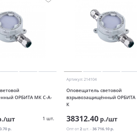
Артикул: 214104
ветовой
Оповещатель световой
нный ОРБИТА МК С-А-
взрывозащищённый ОРБИТА 
К
38312.40
./шт
р./шт
1 шт.
0.70 р.
Опт от
2
шт. -
36 716.10 р.