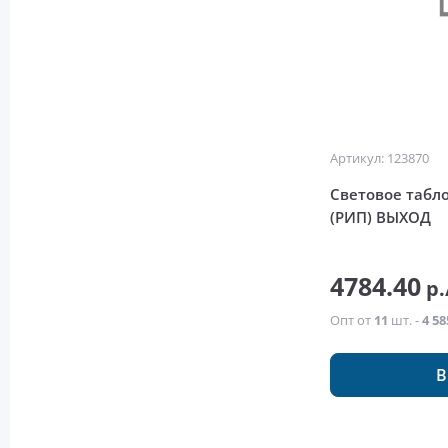
Артикул: 123870
Световое табл
(РИП) ВЫХОД
4784.40
р.
Опт от
11
шт. -
4 58
В