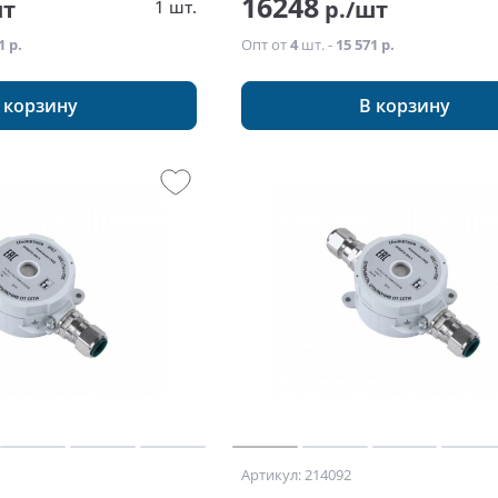
16248
шт
р./шт
1 шт.
1 р.
Опт от
4
шт. -
15 571 р.
 корзину
В корзину
Артикул: 214092