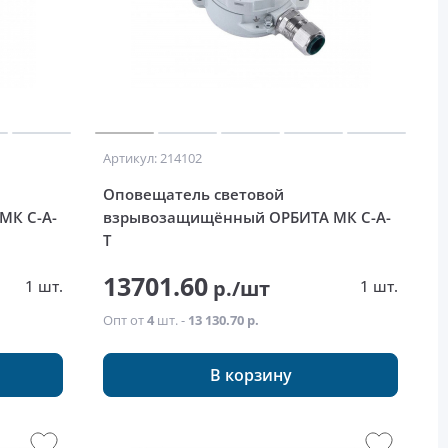
Артикул: 214102
Оповещатель световой
МК С-А-
взрывозащищённый ОРБИТА МК С-А-
Т
13701.60
р./шт
1 шт.
1 шт.
Опт от
4
шт. -
13 130.70 р.
В корзину