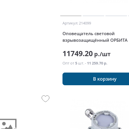
Артикул: 214099
Оповещатель световой
взрывозащищённый ОРБИТА 
11749.20
р./шт
Опт от
5
шт. -
11 259.70 р.
В корзину