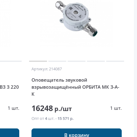
Артикул: 214087
Оповещатель звуковой
З З 220
взрывозащищённый ОРБИТА МК З-А-
К
16248
р./шт
1 шт.
1 шт.
Опт от
4
шт. -
15 571 р.
В корзину