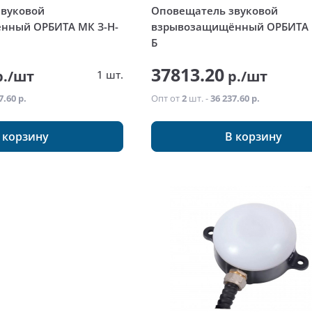
звуковой
Оповещатель звуковой
нный ОРБИТА МК З-Н-
взрывозащищённый ОРБИТА 
Б
37813.20
./шт
р./шт
1 шт.
7.60 р.
Опт от
2
шт. -
36 237.60 р.
 корзину
В корзину