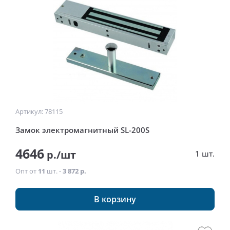
Артикул: 78115
Замок электромагнитный SL-200S
4646
р./шт
1 шт.
Опт от
11
шт. -
3 872 р.
В корзину