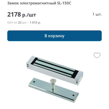
Замок электромагнитный SL-150C
2178
р./шт
1 шт.
Опт от
23
шт. -
1 815 р.
В корзину