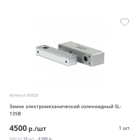
Артикул: 83828
Замок электромеханический соленоидный SL-
135B
4500
р./шт
1 шт.
Опт от
12
шт. -
4 090 р.