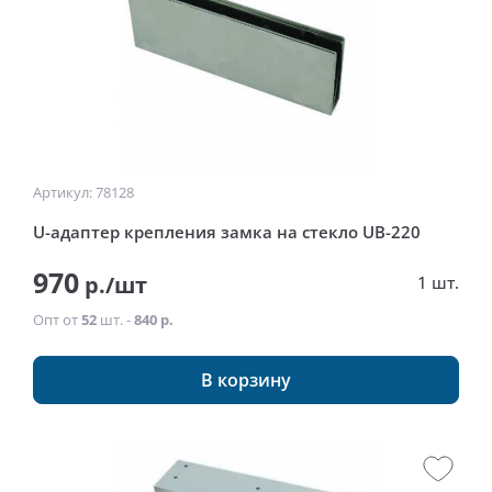
Артикул: 78128
U-адаптер крепления замка на стекло UB-220
970
р./шт
1 шт.
Опт от
52
шт. -
840 р.
В корзину