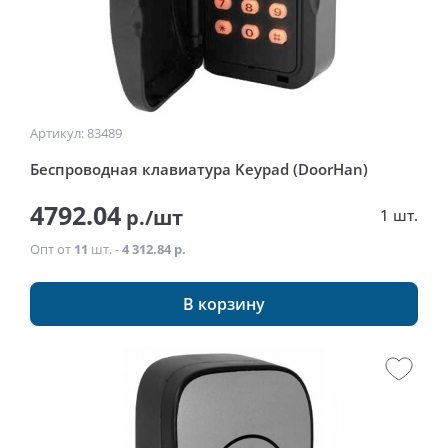
Артикул: 83489
Беспроводная клавиатура Keypad (DoorHan)
4792.04
р./шт
1 шт.
Опт от
11
шт. -
4 312.84 р.
В корзину