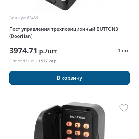
Артикул: 83486
Пост управления трехпозиционный BUTTON3
(DoorHan)
3974.71
р./шт
1 шт.
Опт от
13
шт. -
3 577.24 р.
В корзину