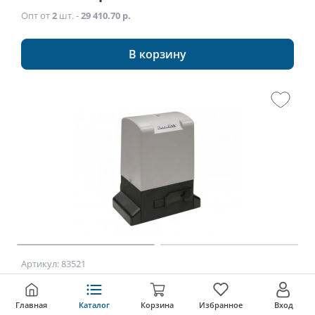
Опт от
2
шт. -
29 410.70 р.
В корзину
Артикул: 83521
Привод управления откатных ворот и калиток
SLIDING 2100
Главная
Каталог
Корзина
Избранное
Вход