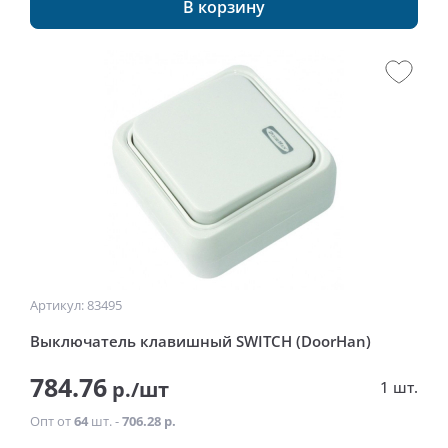
В корзину
Артикул: 83495
Выключатель клавишный SWITCH (DoorHan)
784.76
р./шт
1 шт.
Опт от
64
шт. -
706.28 р.