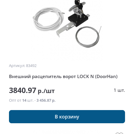
Артикул: 83492
Внешний расцепитель ворот LOCK N (DoorHan)
3840.97
р./шт
1 шт.
Опт от
14
шт. -
3 456.87 р.
В корзину