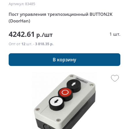
Артикул: 83485
Пост управления трехпозиционный BUTTON2K
(DoorHan)
4242.61
р./шт
1 шт.
Опт от
12
шт. -
3 818.35 р.
В корзину