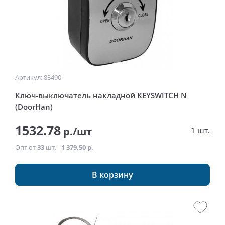
Артикул: 83490
Ключ-выключатель накладной KEYSWITCH N
(DoorHan)
1532.78
р./шт
1 шт.
Опт от
33
шт. -
1 379.50 р.
В корзину