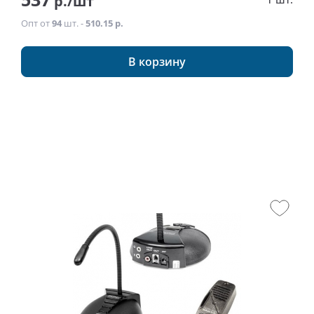
р./шт
Опт от
94
шт. -
510.15 р.
В корзину