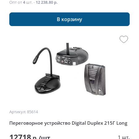
Опт от
4
шт. -
12 238.80 р.
В корзину
Артикул: 85614
Переговорное устройство Digital Duplex 215Г Long
12718
р./шт
1 шт.