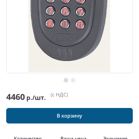
4460
(с НДС)
р./шт.
В корзину
Количество
Ваша цена
Экономия