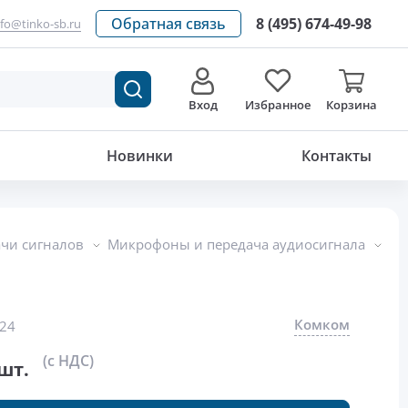
Обратная связь
8 (495) 674-49-98
nfo@tinko-sb.ru
Вход
Избранное
Корзина
1 470
р./шт.
Новинки
Контакты
ачи сигналов
Микрофоны и передача аудиосигнала
Комком
24
(с НДС)
шт.