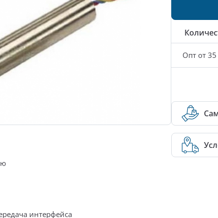
Количес
Опт от 35
Са
Усл
лю
ередача интерфейса