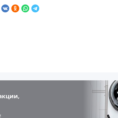
акции,
!