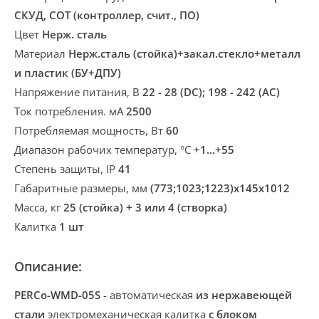
СКУД, СОТ (контроллер, счит., ПО)
Цвет
Нерж. сталь
Материал
Нерж.сталь (стойка)+закал.стекло+металл
и пластик (БУ+ДПУ)
Напряжение питания, В
22 - 28 (DC); 198 - 242 (AC)
Ток потребления. мА
2500
Потребляемая мощность, Вт
60
Диапазон рабочих температур, °С
+1...+55
Степень защиты, IP
41
Габаритные размеры, мм
(773;1023;1223)х145х1012
Масса, кг
25 (стойка) + 3 или 4 (створка)
Калитка
1 шт
Описание:
PERCo-WMD-05S
- автоматическая
из нержавеющей
стали
электромеханическая калитка
с блоком