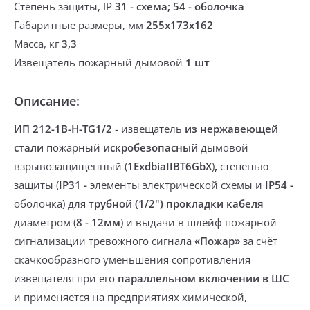
Степень защиты, IP
31 - схема; 54 - оболочка
Габаритные размеры, мм
255х173х162
Масса, кг
3,3
Извещатель пожарный дымовой
1 шт
Описание:
ИП 212-1В-Н-ТG1/2
-
извещатель
из
нержавеющей
стали
пожарный
искробезопасный
дымовой
взрывозащищенный (
1ExdbiaIIBT6GbX
)
,
степенью
защиты (
IP31 -
элементы электрической схемы и
IP
54 -
оболочка)
для
трубной (1/2") прокладки кабеля
диаметром (
8 - 12мм
) и
выдачи в шлейф пожарной
сигнализации тревожного сигнала
«Пожар»
за счёт
скачкообразного уменьшения сопротивления
извещателя
при его
параллельном включении в ШС
и применяется на предприятиях химической,