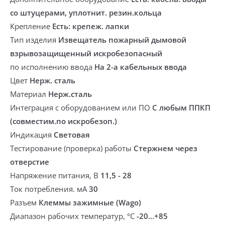
со штуцерами, уплотнит. резин.кольца
Крепление
Есть: крепеж. лапки
Тип изделия
Извещатель пожарный дымовой
взрывозащищенный искробезопасный
по исполнению ввода
На 2-а кабельных ввода
Цвет
Нерж. сталь
Материал
Нерж.сталь
Интеграция с оборудованием или ПО
С любым ППКП
(совместим.по искробезоп.)
Индикация
Световая
Тестирование (проверка) работы
Стержнем через
отверстие
Напряжение питания, В
11,5 - 28
Ток потребления. мА
30
Разъем
Клеммы зажимные (Wago)
Диапазон рабочих температур, °С
-20...+85