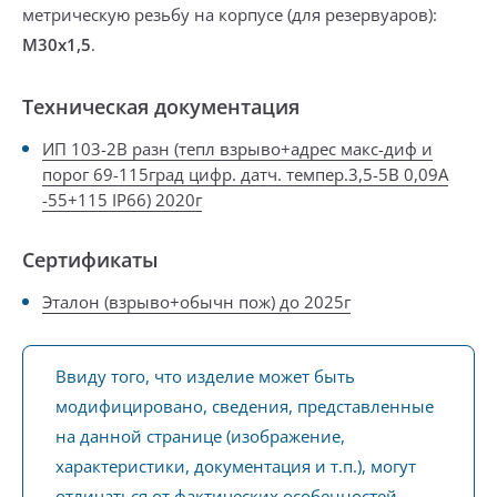
метрическую резьбу
на корпусе
(
для резервуаров
):
М30х1,5
.
Техническая документация
ИП 103-2В разн (тепл взрыво+адрес макс-диф и
порог 69-115град цифр. датч. темпер.3,5-5В 0,09А
-55+115 IP66) 2020г
Сертификаты
Эталон (взрыво+обычн пож) до 2025г
Ввиду того, что изделие может быть
модифицировано, сведения, представленные
на данной странице (изображение,
характеристики, документация и т.п.), могут
отличаться от фактических особенностей