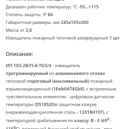
Диапазон рабочих температур, °С
-55...+115
Степень защиты, IP
66
Габаритные размеры, мм
245х105х300
Масса, кг
2,6
Извещатель пожарный тепловой резервуарный
1 шт
Описание:
ИП 103-2В/П-A-TG3/4
-
извещатель
программируемый
из
алюминиевого сплава
тепловой
пороговый
(
максимальный)
пожарный
взрывозащищенный (
1ExibIIАT4GbX
), с встроенным
чувствительным элементом - цифровым датчиком
температуры (
DS18S20
)в защитном кожухе
(нержавеющая криогенная сталь
- 12Х18Н10Т
)
, с
0
температурой срабатывания по
классу:
В - Е
(
69
-
0
115
С
)
,
возможной функцией срабатывания - при