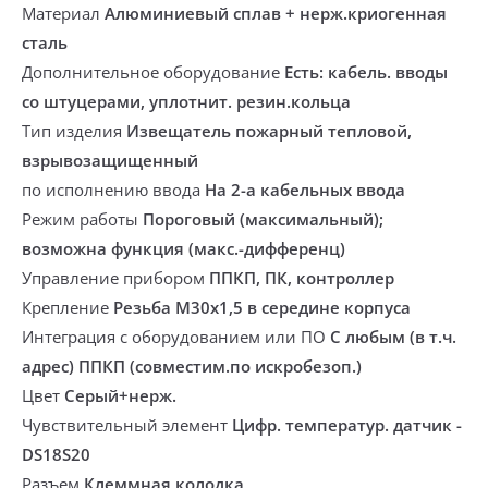
Материал
Алюминиевый сплав + нерж.криогенная
сталь
Дополнительное оборудование
Есть: кабель. вводы
со штуцерами, уплотнит. резин.кольца
Тип изделия
Извещатель пожарный тепловой,
взрывозащищенный
по исполнению ввода
На 2-а кабельных ввода
Режим работы
Пороговый (максимальный);
возможна функция (макс.-дифференц)
Управление прибором
ППКП, ПК, контроллер
Крепление
Резьба М30х1,5 в середине корпуса
Интеграция с оборудованием или ПО
С любым (в т.ч.
адрес) ППКП (совместим.по искробезоп.)
Цвет
Серый+нерж.
Чувствительный элемент
Цифр. температур. датчик -
DS18S20
Разъем
Клеммная колодка