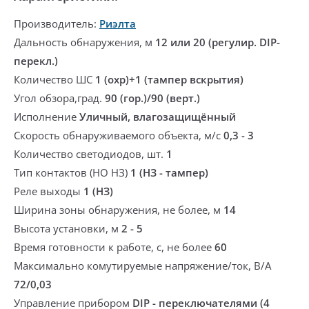
Производитель:
Риэлта
Дальность обнаружения, м
12 или 20 (регулир. DIP-
перекл.)
Количество ШС
1 (охр)+1 (тампер вскрытия)
Угол обзора,град.
90 (гор.)/90 (верт.)
Исполнение
Уличный, влагозащищённый
Скорость обнаруживаемого объекта, м/с
0,3 - 3
Количество светодиодов, шт.
1
Тип контактов (НО НЗ)
1 (НЗ - тампер)
Реле выходы
1 (НЗ)
Ширина зоны обнаружения, не более, м
14
Высота установки, м
2 - 5
Время готовности к работе, с, не более
60
Максимально комутируемые напряжение/ток, В/А
72/0,03
Управление прибором
DIP - переключателями (4