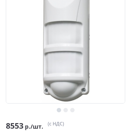
8553
(с НДС)
р./шт.