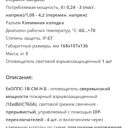
Потребляемая мощность, Вт
0,24 - 3 (пост.
напряж)/1,08 - 4,2 (перемен. напряж)
Разъем
Клеммная колодка
Диапазон рабочих температур, °С
-60...+70
Степень защиты, IP
67
Габаритные размеры, мм
168х107х136
Масса, кг
3
Оповещатель световой взрывозащищенный
1 шт
Описание:
ExОППС-1В-СМ-Н-Б
-
оповещатель
сверхвысокой
мощности
пожарный
взрывозащищенный
(
1ExdbIICТ6Gb
), свет
овой (режим свечения -
прерывистый
, управляемый с помощью
DIP-
переключателей - 4 шт.
и включением через
клеммную колодку по схеме:
при подаче напряжения