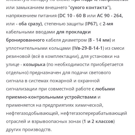
или замыканием внешнего "
сухого контакта
")
,
напряжением питания
(DC 10 - 60 В
или
AC 90 - 264,
или
- оба сразу)
, степенью защиты (
IP67
), с
2-мя
кабельными вводами
для прокладки
бронированного
кабеля диаметром (
8 - 14 мм
) и
уплотнительными кольцами
(
IVв-29-В-14-1
) из смеси
резиновой (
всё в комплектации
), для установки на
улице -
козырька
(
по необходимости приобретается
отдельно
) предназначен для подачи светового
сигнала в системах пожарной и охранной
сигнализации при совместной работе
с любыми
приемно-контрольными устройствами
и
применяется на предприятиях химической,
нефтегазодобывающей, нефтегазоперерабатывающей
отраслей и взрывоопасных зонах (
1 и 2 классов
)
других производств.