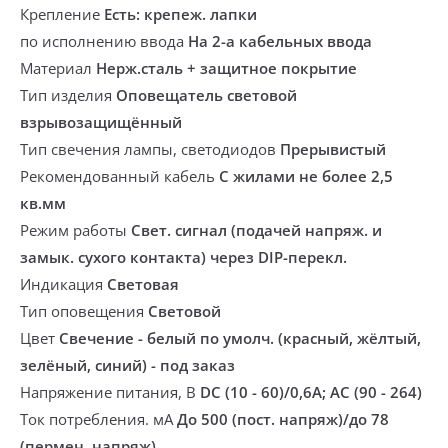
Крепление
Есть: крепеж. лапки
по исполнению ввода
На 2-а кабельных ввода
Материал
Нерж.сталь + защитное покрытие
Тип изделия
Оповещатель световой
взрывозащищённый
Тип свечения лампы, светодиодов
Прерывистый
Рекомендованный кабель
С жилами не более 2,5
кв.мм
Режим работы
Свет. сигнал (подачей напряж. и
замык. сухого контакта) через DIP-перекл.
Индикация
Световая
Тип оповещения
Световой
Цвет
Свечение - белый по умолч. (красный, жёлтый,
зелёный, синий) - под заказ
Напряжение питания, В
DC (10 - 60)/0,6A; AC (90 - 264)
Ток потребления. мА
До 500 (пост. напряж)/до 78
(пермен. напряж)