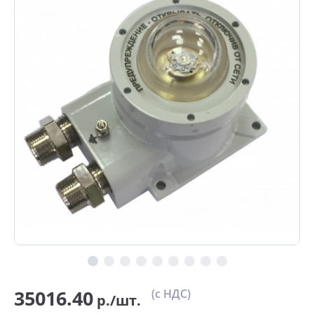
35016.40
(с НДС)
р./шт.