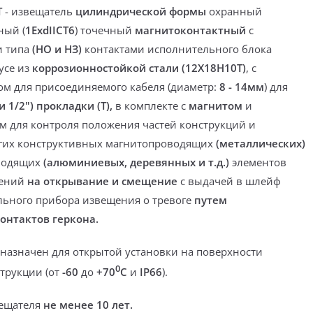
Т
-
извещатель
цилиндрической формы
охранный
ый (
1ExdIICT6
) точечный
магнитоконтактный
с
 типа
(НО и НЗ)
контактами исполнительного блока
пусе из
коррозионностойкой стали (12X18H10T)
,
с
м для присоединяемого кабеля (диаметр:
8 - 14мм
) для
и 1
/2"
)
прокладки (Т)
,
в комплекте с
магнитом
и
 для контроля положения частей конструкций и
угих конструктивных магнитопроводящих
(металлических)
водящих
(алюминиевых, деревянных и т.д.)
элементов
жений
на открывание и смещение
с выдачей в шлейф
ьного прибора извещения о тревоге
путем
онтактов геркона.
назначен для открытой установки на поверхности
0
трукции (от
-60
до
+70
С
и
IP66
).
вещателя
не менее 10 лет.