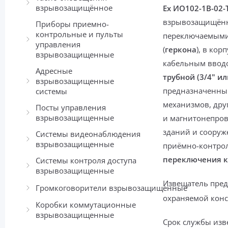
взрывозащищённое
Ех ИО102-1В-02-
взрывозащищённ
Приборы приемно-
контрольные и пульты
переключаемыми
управления
(
геркона
), в кор
взрывозащищенные
кабельным вводо
Адресные
трубной
(3/4" ил
взрывозащищенные
предназначенным
системы
механизмов, др
Посты управления
взрывозащищенные
и магнитонепро
зданий и соору
Системы видеонаблюдения
взрывозащищенные
приёмно-контрол
переключения к
Системы контроля доступа
взрывозащищенные
Извещатель пред
Громкоговорители взрывозащищенные
охраняемой конс
Коробки коммутационные
взрывозащищенные
Срок службы из