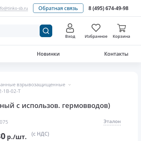
Обратная связь
8 (495) 674-49-98
nfo@tinko-sb.ru
Вход
Избранное
Корзина
12 330.30
р./шт.
Новинки
Контакты
ранные взрывозащищенные
-1В-02-Т
ый с использов. гермовводов)
Эталон
075
30
(с НДС)
р./шт.