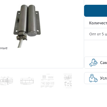
Количес
Опт от 5 ш
нные
Са
Усл