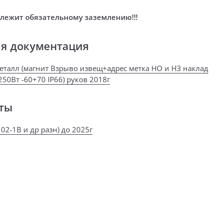
лежит обязательному заземлению!!!
ая документация
еталл (магнит Взрыво извещ+адрес метка НО и НЗ наклад
250Вт -60+70 IP66) руков 2018г
ты
02-1В и др разн) до 2025г