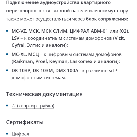
Подключе
ние аудиоустройства квартирного
переговорного
к вызывной панели или коммутатору
также может осуществляться через
блок сопряжения:
MC-VZ, МСК,
МСК СЛИМ, ЦИФРАЛ АВМ-01
или (02),
LSV
– к координатным системам домофонов
(Vizit,
Cyfral, Элтис и аналоги);
MC-XL, МСЦ
– к цифровым системам домофонов
(Raikman, Proel, Keyman, Laskomex и аналоги);
DK 103P, DK 103M, DMX 100A -
к различным IP-
домофонным системам.
Техническая документация
-2 (квартир трубка)
Сертификаты
Цифрал