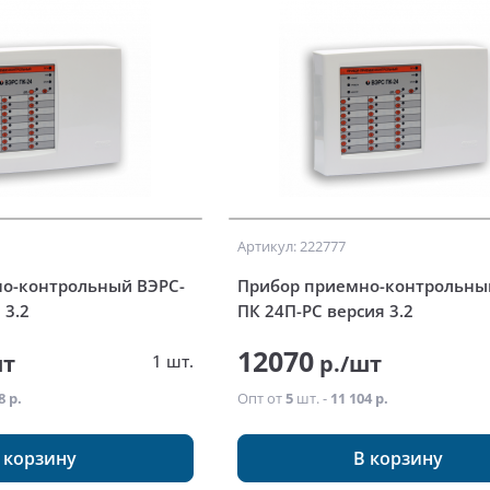
Артикул: 222777
о-контрольный ВЭРС-
Прибор приемно-контрольны
 3.2
ПК 24П-РС версия 3.2
12070
шт
р./шт
1 шт.
8 р.
Опт от
5
шт. -
11 104 р.
 корзину
В корзину